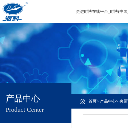
走进时博在线平台_时博(中国
产品中心
首页
>
产品中心
> 央
Product Center