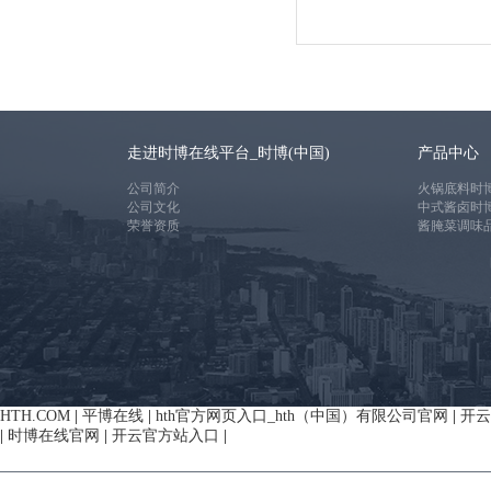
走进时博在线平台_时博(中国)
产品中心
公司简介
火锅底料时博
公司文化
中式酱卤时博
荣誉资质
酱腌菜调味品
HTH.COM
|
平博在线
|
hth官方网页入口_hth（中国）有限公司官网
|
开云
|
时博在线官网
|
开云官方站入口
|